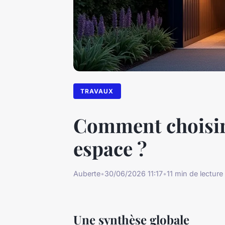
TRAVAUX
Comment choisir 
espace ?
Auberte
•
30/06/2026 11:17
•
11 min de lecture
Une synthèse globale