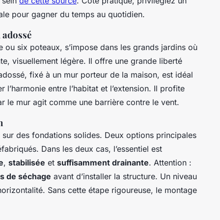
u sein
de cette source
. Côté pratique, privilégiez un
ale pour gagner du temps au quotidien.
u adossé
e ou six poteaux, s’impose dans les grands jardins où
e, visuellement légère. Il offre une grande liberté
adossé, fixé à un mur porteur de la maison, est idéal
l’harmonie entre l’habitat et l’extension. Il profite
ar le mur agit comme une barrière contre le vent.
n
t sur des fondations solides. Deux options principales
éfabriqués. Dans les deux cas, l’essentiel est
e
,
stabilisée
et
suffisamment drainante
. Attention :
rs de séchage
avant d’installer la structure. Un niveau
’horizontalité. Sans cette étape rigoureuse, le montage