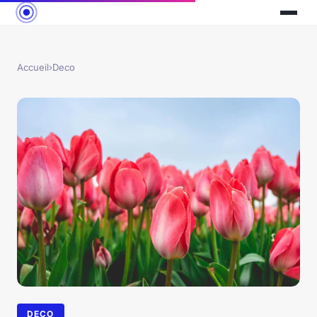
Accueil
›
Deco
DECO