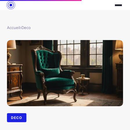
Accueil
›
Deco
DECO