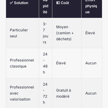
✅ Solution
💶 Coût
pid
physiq
ité
ue
3-
Moyen
Particulier
7
(camion +
Élevé
seul
jou
déchets)
rs
24
Professionnel
-
Élevé
Aucun
classique
48
h
24
Professionnel
-
Gratuit à
avec
Aucun
72
modéré
valorisation
h