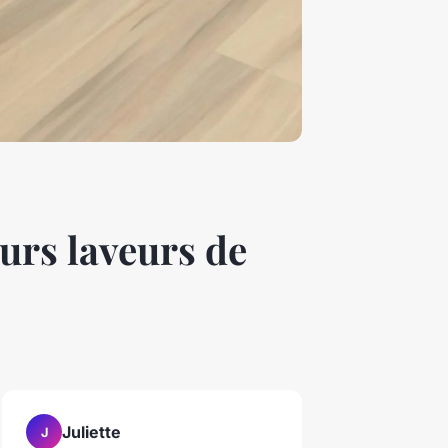
urs laveurs de
Juliette
J