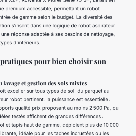
omi X2+, Rowenta X-Plorer Serie 75 S+, Lefant M1
gie premium accessible, permettant un robot
ntrée de gamme selon le budget. La diversité des
tion s’inscrit dans une logique de robot aspirateur
e une réponse adaptée à ses besoins de nettoyage,
types d'intérieurs.
s pratiques pour bien choisir son
u lavage et gestion des sols mixtes
it exceller sur tous types de sol, du parquet au
eur robot pertinent, la puissance est essentielle :
apports qualité prix proposant au moins 2 500 Pa, ou
èles testés affichent de grandes différences :
ol et tapis haut de gamme, déploient plus de 10 000
ibrante, idéale pour les taches incrustées ou les